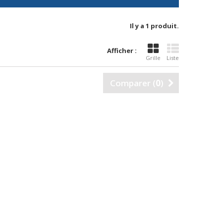
Il y a 1 produit.
Afficher :
Grille
Liste
Comparer (
0
)