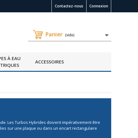
Contactez-nous
Connexion
Panier
(vide)
ES À EAU
ACCESSOIRES
CTRIQUES
ande. Les Turbos Hybrides doivent impérativement être
ituées sur une plaque ou dans un encart rectangulaire