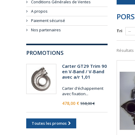
Conditions Générales de Ventes
A propos
POR
Paiement sécurisé
Nos partenaires
Tri
--
Résultats 1
PROMOTIONS
Carter GT29 Trim 90
en V-Band / V-Band
avec a/r 1,01
Carter d'échappement
avec fixation...
478,00 €
558,00 €
Toutes les promos