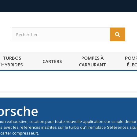
TURBOS
POMPES À
POMP
CARTERS
HYBRIDES
CARBURANT
ÉLE
orsche
 non exhaustive, cotation pour toute nouvelle application sur simple dem
és avec les références inscrites sur le turbo qu’il remplace (références s
e carter compresseur).