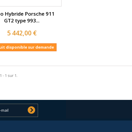
o Hybride Porsche 911
GT2 type 993...
5 442,00 €
uit disponible sur demande
 - 1 sur 1.