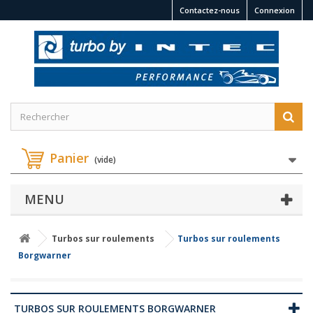
Contactez-nous
Connexion
Panier
(vide)
MENU
Turbos sur roulements
Turbos sur roulements
Borgwarner
TURBOS SUR ROULEMENTS BORGWARNER