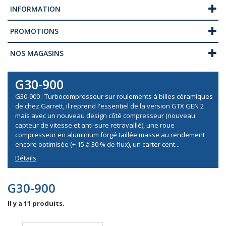
INFORMATION
PROMOTIONS
NOS MAGASINS
G30-900
G30-900 : Turbocompresseur sur roulements à billes céramiques
de chez Garrett, il reprend l'essentiel de la version GTX GEN 2
mais avec un nouveau design côté compresseur (nouveau
capteur de vitesse et anti-sure retravaillé), une roue
compresseur en aluminium forgé taillée masse au rendement
encore optimisée (+ 15 à 30 % de flux), un carter cent...
Détails
G30-900
Il y a 11 produits.