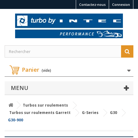
Contactez-nous
Connexion
Panier
(vide)
MENU
Turbos sur roulements
Turbos sur roulements Garrett
G-Series
G30
G30-900