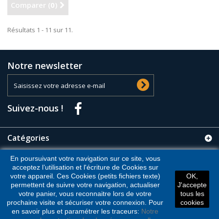
Comparer (
0
)
Résultats 1 - 11 sur 11.
Notre newsletter
Suivez-nous !
Catégories
En poursuivant votre navigation sur ce site, vous
Informations
acceptez l’utilisation et l'écriture de Cookies sur
votre appareil. Ces Cookies (petits fichiers texte)
OK,
Informations sur votre boutique
permettent de suivre votre navigation, actualiser
J'accepte
votre panier, vous reconnaitre lors de votre
tous les
prochaine visite et sécuriser votre connexion. Pour
cookies
en savoir plus et paramétrer les traceurs:
Notre
©2026 - Logiciel e-commerce par PrestaShop™