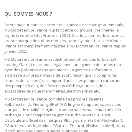
QUI SOMMES-NOUS ?
Acteur majeur dans le secteur de la pièce de rechange automobile,
MS Motorservice France, qui fait partie du groupe Rheinmetall, a
repris la société Intec France en 2011. Ceci lui a permis de lancer sa
propre marque de turbos rénovés, turbo by Intec. L’activité d’Intec
France est complètement intégrée à MS Motorservice France depuis
janvier 2022.
MS Motorservice France est distributeur officiel des turbos ball
bearing Garrett et propose également une gamme de turbos neufs
hybrides préparés dans son atelier. La gamme Performance
s’adresse aux préparateurs de sport mécanique (y compris les
courses de camions) et comprend aussi des pompes à carburant,
des pompes à eau, des faisceaux d’échangeur d’air, des
accessoires tels que manomètres, électrovannes etc.
MS Motorservice France complète ses propres gammes
Kolbenschmidt, Pierburg, BF et TRW Engine Components avec des
marques de qualité d’origine incontournables sur le marché de la
rechange. Pour compléter sa gamme turbo by Intec, elle est
distributeur officiel des marques
#Borgwarner (#3K et #Schwitzer),
#GarrettAdvancingMotion, #Garrett, #Hitachi, #Holset et #MHI, nous
distribuons également la marque japonaise #IHI.