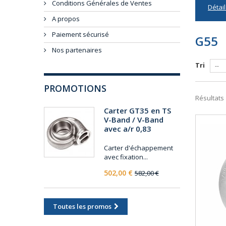
Conditions Générales de Ventes
Détail
A propos
Paiement sécurisé
G55
Nos partenaires
Tri
--
PROMOTIONS
Résultats 
Carter GT35 en TS
V-Band / V-Band
avec a/r 0,83
Carter d'échappement
avec fixation...
502,00 €
582,00 €
Toutes les promos