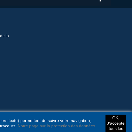
de la
OK,
hiers texte) permettent de suivre votre navigation,
J'accepte
 traceurs:
Notre page sur la protection des données
tous les