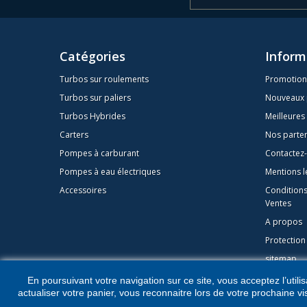
Catégories
Inform
Turbos sur roulements
Promotion
Turbos sur paliers
Nouveaux 
Turbos Hybrides
Meilleures
Carters
Nos parte
Pompes à carburant
Contactez
Pompes à eau électriques
Mentions l
Accessoires
Condition
Ventes
A propos
Protectio
sitemap
En poursuivant votre navigation sur ce site, vous acceptez l’utilis
actualiser votre panier, vous reconnaitre lors de votre prochaine vi