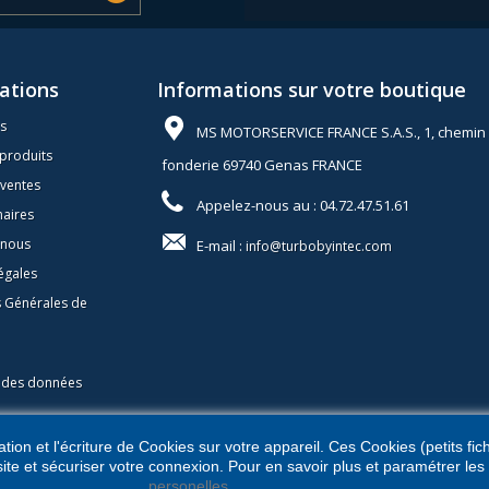
ations
Informations sur votre boutique
s
MS MOTORSERVICE FRANCE S.A.S., 1, chemin 
produits
fonderie 69740 Genas FRANCE
 ventes
Appelez-nous au :
04.72.47.51.61
naires
-nous
E-mail :
info@turbobyintec.com
égales
s Générales de
n des données
ation et l'écriture de Cookies sur votre appareil. Ces Cookies (petits fic
site et sécuriser votre connexion. Pour en savoir plus et paramétrer les
personelles.