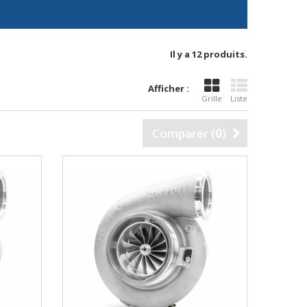
Il y a 12 produits.
Afficher :
Grille
Liste
Comparer (
0
)