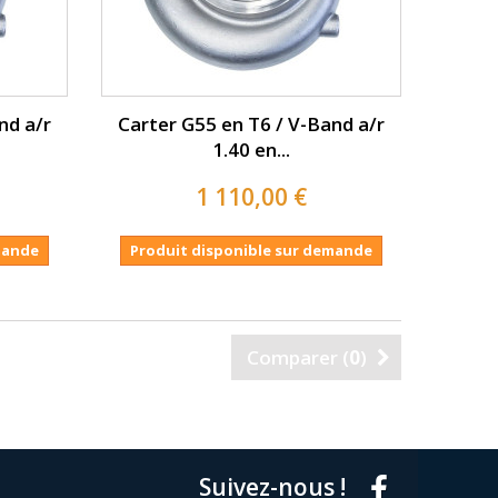
nd a/r
Carter G55 en T6 / V-Band a/r
1.40 en...
1 110,00 €
mande
Produit disponible sur demande
Comparer (
0
)
Suivez-nous !