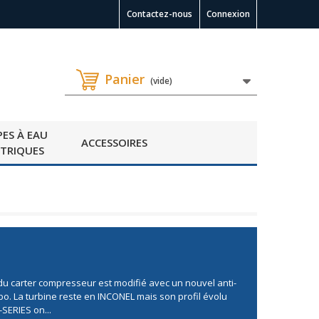
Contactez-nous
Connexion
Panier
(vide)
ES À EAU
ACCESSOIRES
CTRIQUES
du carter compresseur est modifié avec un nouvel anti-
bo. La turbine reste en INCONEL mais son profil évolu
SERIES on...