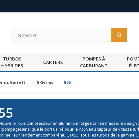
TURBOS
POMPES À
POMP
CARTERS
HYBRIDES
CARBURANT
ÉLE
ents Garrett
G-Series
G55
55
 Nouvelle roue compresseur en aluminium forgée taillée masse, le design 
 (pompage) ainsi que le port usiné pour le nouveau capteur de vitesse tur
un meilleur rendement comparé au GTX55. Tous les turbos de la gamme G-