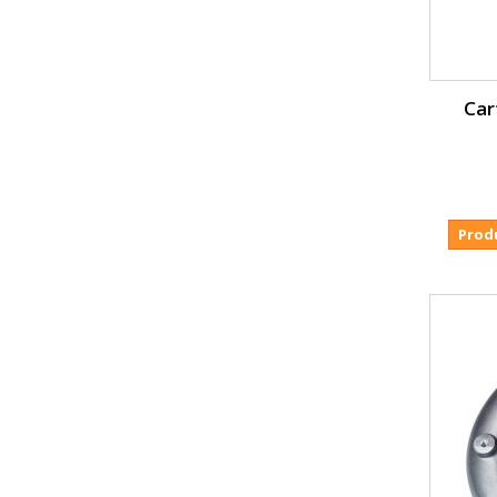
Car
Prod