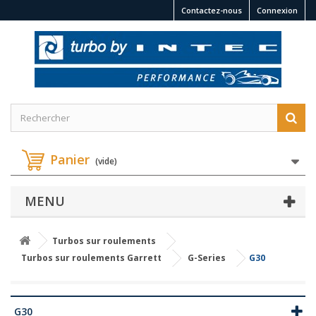
Contactez-nous
Connexion
Panier
(vide)
MENU
Turbos sur roulements
Turbos sur roulements Garrett
G-Series
G30
G30