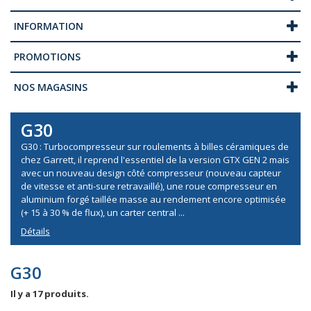
INFORMATION
PROMOTIONS
NOS MAGASINS
G30
G30 : Turbocompresseur sur roulements à billes céramiques de
chez Garrett, il reprend l'essentiel de la version GTX GEN 2 mais
avec un nouveau design côté compresseur (nouveau capteur
de vitesse et anti-sure retravaillé), une roue compresseur en
aluminium forgé taillée masse au rendement encore optimisée
(+ 15 à 30 % de flux), un carter central ...
Détails
G30
Il y a 17 produits.