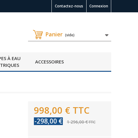
Contactez-nous
Connexion
Panier
(vide)
ES À EAU
ACCESSOIRES
CTRIQUES
998,00 €
TTC
-298,00 €
1 296,00 €
TTC