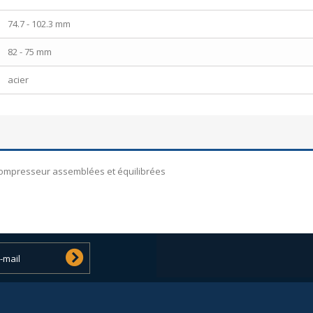
74.7 - 102.3 mm
82 - 75 mm
acier
 compresseur assemblées et équilibrées