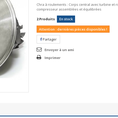
Chra à roulements : Corps central avec turbine et 
compresseur assemblées et équilibrées
2
Produits
En stock
Attention : dernières pièces disponibles !
Partager
Envoyer à un ami
Imprimer