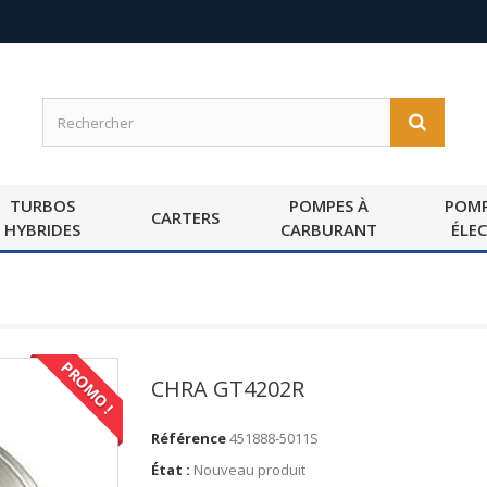
TURBOS
POMPES À
POMP
CARTERS
HYBRIDES
CARBURANT
ÉLE
PROMO !
CHRA GT4202R
Référence
451888-5011S
État :
Nouveau produit