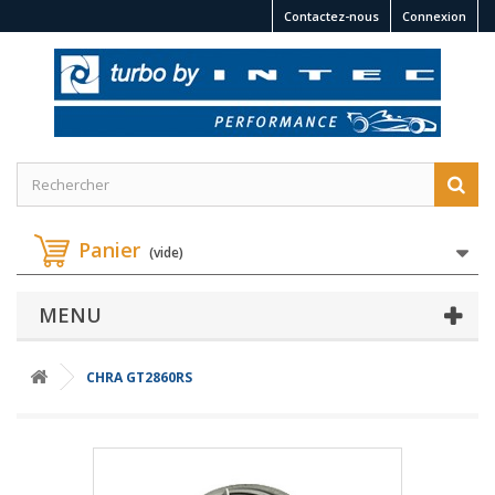
Contactez-nous
Connexion
Panier
(vide)
MENU
CHRA GT2860RS