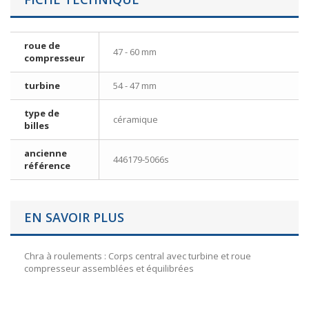
roue de
47 - 60 mm
compresseur
turbine
54 - 47 mm
type de
céramique
billes
ancienne
446179-5066s
référence
EN SAVOIR PLUS
Chra à roulements : Corps central avec turbine et roue
compresseur assemblées et équilibrées