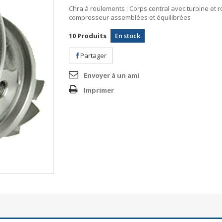
Chra à roulements : Corps central avec turbine et 
compresseur assemblées et équilibrées
10
Produits
En stock
Partager
Envoyer à un ami
Imprimer