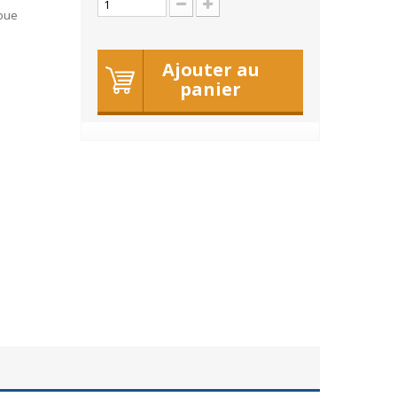
roue
Ajouter au
panier