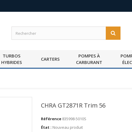
TURBOS
POMPES À
POMP
CARTERS
HYBRIDES
CARBURANT
ÉLE
CHRA GT2871R Trim 56
Référence
835998-5010S
État :
Nouveau produit