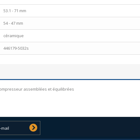
53.1 - 71 mm
54 - 47 mm
céramique
446179-5032s
 compresseur assemblées et équilibrées