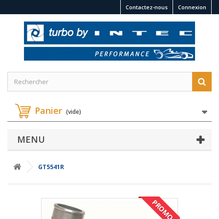
Contactez-nous
Connexion
Panier
(vide)
MENU
GT5541R
PROMO !