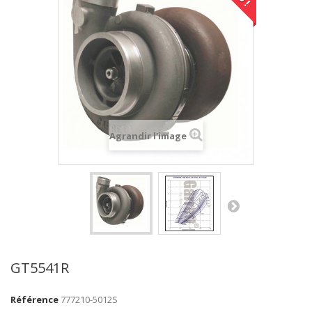
Agrandir l'image
GT5541R
Référence
777210-5012S