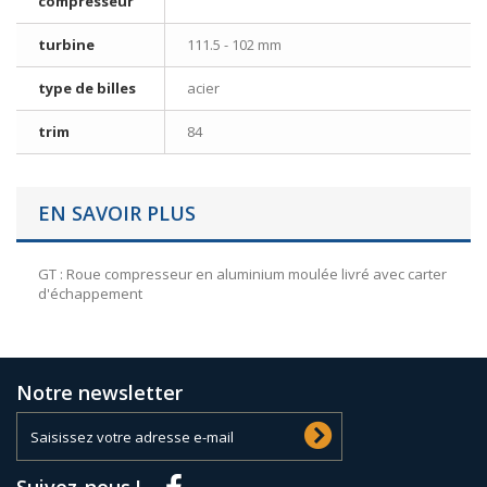
compresseur
turbine
111.5 - 102 mm
type de billes
acier
trim
84
EN SAVOIR PLUS
GT : Roue compresseur en aluminium moulée livré avec carter
d'échappement
Notre newsletter