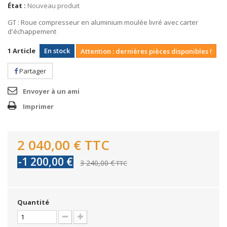
État :
Nouveau produit
GT : Roue compresseur en aluminium moulée livré avec carter
d'échappement
1
Article
En stock
Attention : dernières pièces disponibles !
Partager
Envoyer à un ami
Imprimer
2 040,00 €
TTC
-1 200,00 €
3 240,00 €
TTC
Quantité