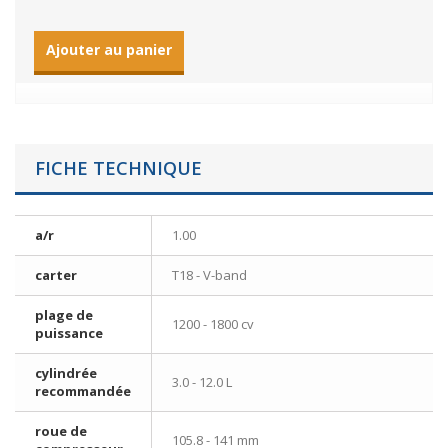
Ajouter au panier
FICHE TECHNIQUE
a/r
1.00
carter
T18 - V-band
plage de
1200 - 1800 cv
puissance
cylindrée
3.0 - 12.0 L
recommandée
roue de
105.8 - 141 mm