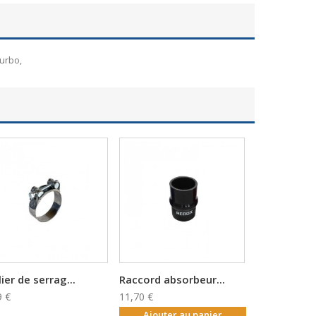
urbo,
lier de serrag...
Raccord absorbeur...
9 €
11,70 €
Ajouter au panier