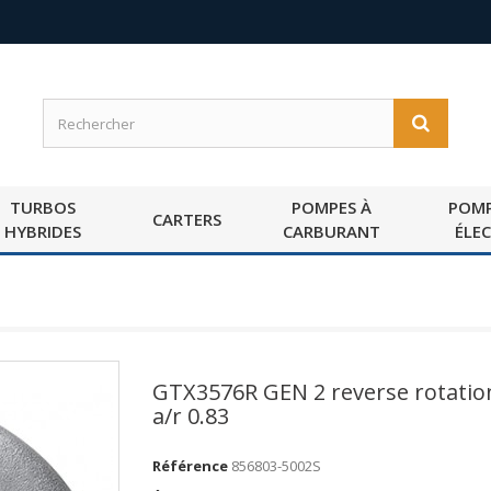
TURBOS
POMPES À
POMP
CARTERS
HYBRIDES
CARBURANT
ÉLE
GTX3576R GEN 2 reverse rotatio
a/r 0.83
Référence
856803-5002S