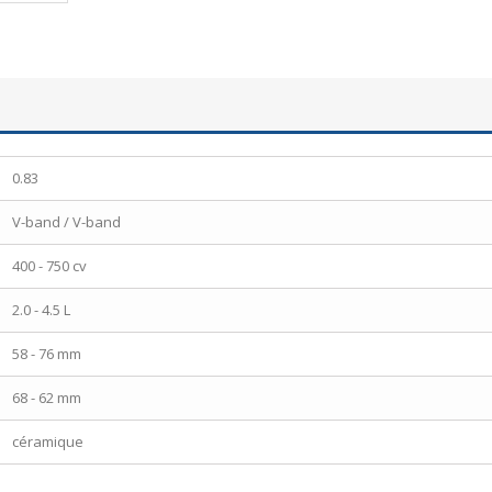
0.83
V-band / V-band
400 - 750 cv
2.0 - 4.5 L
58 - 76 mm
68 - 62 mm
céramique