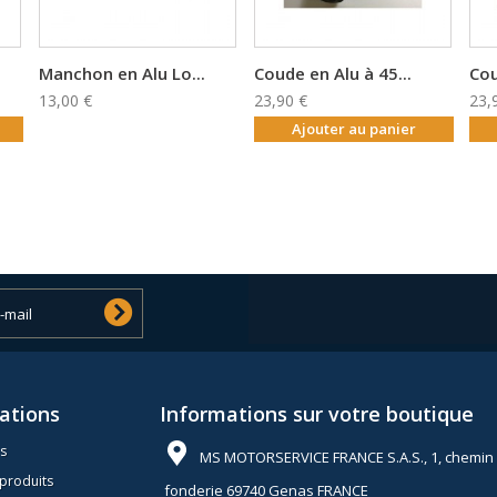
Manchon en Alu Lo...
Coude en Alu à 45...
Cou
13,00 €
23,90 €
23,
Ajouter au panier
ations
Informations sur votre boutique
s
MS MOTORSERVICE FRANCE S.A.S., 1, chemin 
produits
fonderie 69740 Genas FRANCE