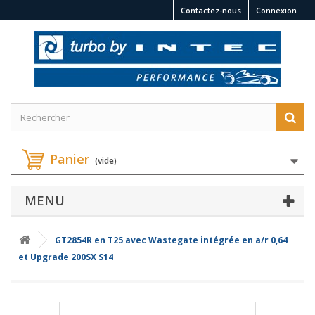
Contactez-nous
Connexion
Panier
(vide)
MENU
GT2854R en T25 avec Wastegate intégrée en a/r 0,64
et Upgrade 200SX S14