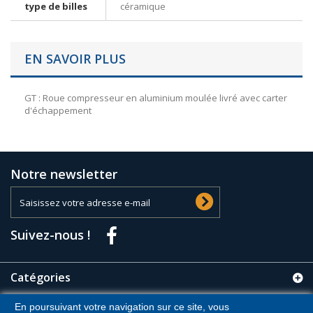
type de billes
céramique
EN SAVOIR PLUS
GT : Roue compresseur en aluminium moulée livré avec carter
d'échappement
Notre newsletter
Suivez-nous !
Catégories
En poursuivant votre navigation sur ce site, vous
Informations