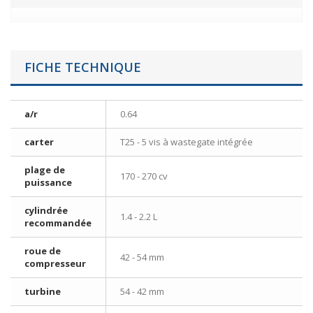
FICHE TECHNIQUE
a/r
0.64
carter
T25 - 5 vis à wastegate intégrée
plage de
170 - 270 cv
puissance
cylindrée
1.4 - 2.2 L
recommandée
roue de
42 - 54 mm
compresseur
turbine
54 - 42 mm