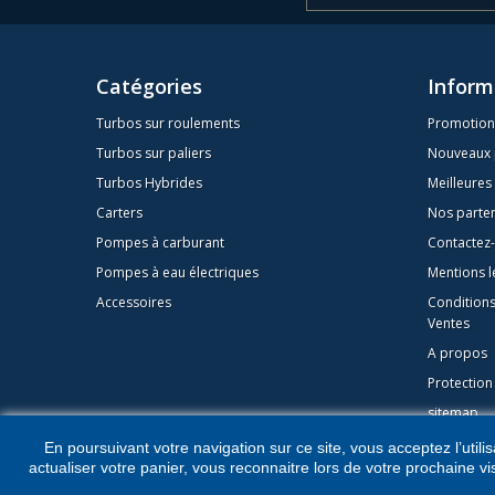
Catégories
Inform
Turbos sur roulements
Promotion
Turbos sur paliers
Nouveaux 
Turbos Hybrides
Meilleures
Carters
Nos parte
Pompes à carburant
Contactez
Pompes à eau électriques
Mentions l
Accessoires
Condition
Ventes
A propos
Protectio
sitemap
En poursuivant votre navigation sur ce site, vous acceptez l’utilis
actualiser votre panier, vous reconnaitre lors de votre prochaine vi
©2026 - Logiciel e-commerce par PrestaShop™