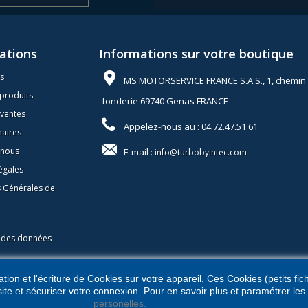
ations
Informations sur votre boutique
s
MS MOTORSERVICE FRANCE S.A.S., 1, chemin 
produits
fonderie 69740 Genas FRANCE
 ventes
Appelez-nous au :
04.72.47.51.61
naires
-nous
E-mail :
info@turbobyintec.com
égales
s Générales de
n des données
ation et l'écriture de Cookies sur votre appareil. Ces Cookies (petits fic
site et sécuriser votre connexion. Pour en savoir plus et paramétrer les
personelles.