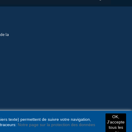
de la
OK,
hiers texte) permettent de suivre votre navigation,
J'accepte
 traceurs:
Notre page sur la protection des données
tous les