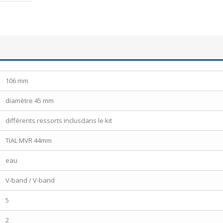
106 mm
diamètre 45 mm
différents ressorts inclusdans le kit
TIAL MVR 44mm
eau
V-band / V-band
5
2