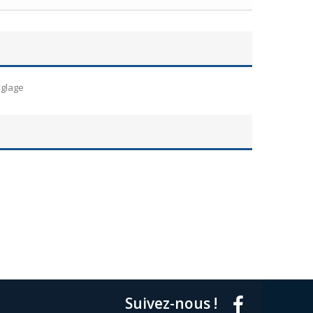
églage
Suivez-nous !