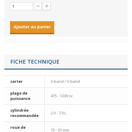
Ajouter au panier
FICHE TECHNIQUE
carter
V-band / V-band
plage de
475 - 1200 cv
puissance
cylindrée
2.0 - 7.0 L
recommandée
roue de
73 - 91 mm