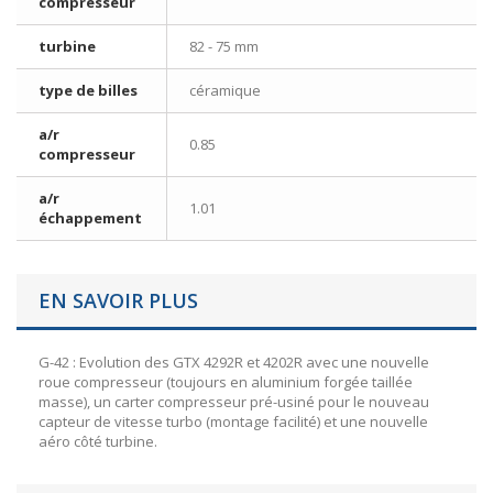
compresseur
turbine
82 - 75 mm
type de billes
céramique
a/r
0.85
compresseur
a/r
1.01
échappement
EN SAVOIR PLUS
G-42 : Evolution des GTX 4292R et 4202R avec une nouvelle
roue compresseur (toujours en aluminium forgée taillée
masse), un carter compresseur pré-usiné pour le nouveau
capteur de vitesse turbo (montage facilité) et une nouvelle
aéro côté turbine.