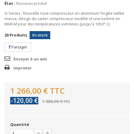
État :
Nouveau produit
G-Series : Nouvelle roue compresseur en aluminium forgée taillée
masse, design du carter compresseur modifié et une turbine en
MAR-M pour des températures extrèmes (jusqu'à 1050° C).
20
Produits
En stock
Partager
Envoyer à un ami
Imprimer
1 266,00 €
TTC
-120,00 €
1 386,00 €
TTC
Quantité