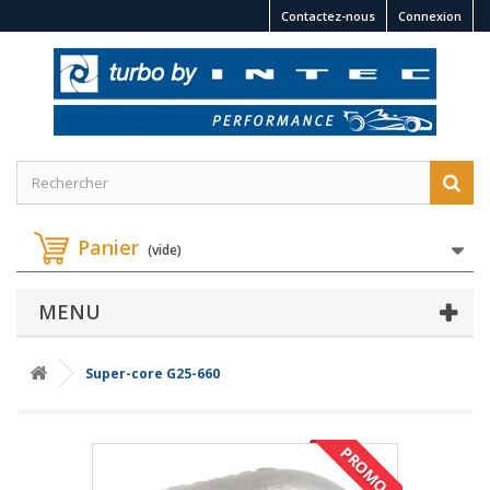
Contactez-nous
Connexion
Panier
(vide)
MENU
Super-core G25-660
PROMO !