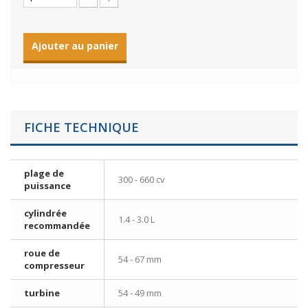
Ajouter au panier
FICHE TECHNIQUE
plage de
300 - 660 cv
puissance
cylindrée
1.4 - 3.0 L
recommandée
roue de
54 - 67 mm
compresseur
turbine
54 - 49 mm